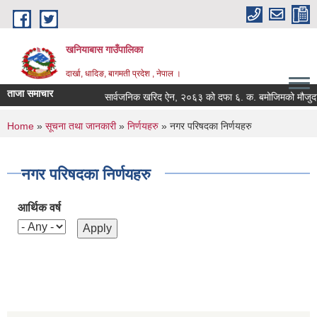
Skip to main content
खनियाबास गाउँपालिका
दार्खा, धादिङ, बागमती प्रदेश , नेपाल ।
ताजा समाचार
सार्वजनिक खरिद ऐन, २०६३ को दफा ६. क. बमोजिमको मौजुदा सुची
You are here
Home
»
सूचना तथा जानकारी
»
निर्णयहरु
» नगर परिषदका निर्णयहरु
नगर परिषदका निर्णयहरु
आर्थिक वर्ष