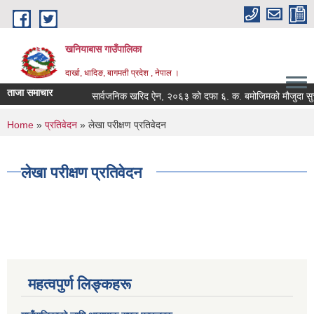
Skip to main content
खनियाबास गाउँपालिका
दार्खा, धादिङ, बागमती प्रदेश , नेपाल ।
ताजा समाचार
सार्वजनिक खरिद ऐन, २०६३ को दफा ६. क. बमोजिमको मौजुदा सुची सम
You are here
Home
»
प्रतिवेदन
» लेखा परीक्षण प्रतिवेदन
लेखा परीक्षण प्रतिवेदन
महत्वपुर्ण लिङ्कहरू