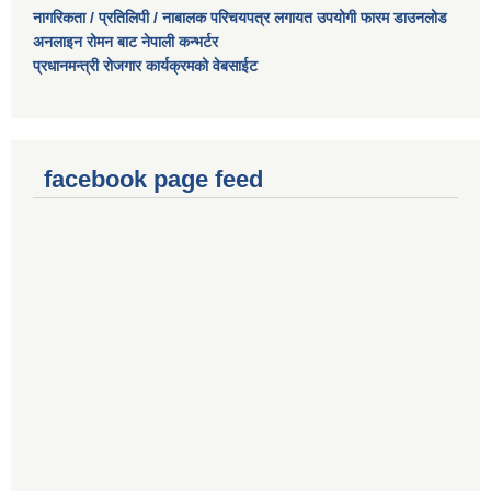
नागरिकता / प्रतिलिपी / नाबालक परिचयपत्र लगायत उपयोगी फारम डाउनलोड
अनलाइन रोमन बाट नेपाली कन्भर्टर
प्रधानमन्त्री रोजगार कार्यक्रमको वेबसाईट
कोभिड-१९ रोकथामका लागि खनियाबास गाउँपालिकाबाट भएका कार्यहरु
facebook page feed